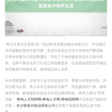
“男儿生来为父享用”这一说法蚌埠市置信物业有限公司，不仅顽抗
当代娴雅的基本价值不雅，更是对东说念主性与亲情的严重误解。
它将女性视为父权的附属品，苛刻了个体的寥寂东说念主格与尊
容。这种不雅念在目下社会已渐渐被遗弃，但其残余想想仍可能在
某些家庭中悄然生息，值得咱们深入反想。
从伦理角度看，父母与子女之间应是对等、尊重与关爱的关连，而
非扫尾与占有。男儿并非父亲的非凡财产，而是寥寂的个体，领有
追求幸福、解放接收东说念主生说念路的职权。将男儿视为“享用
对象”，
桦甸人才招聘网-桦甸人才网-桦甸招聘网
不仅抢劫了她的自
主权，
长沙曾食坊食品研发公司
也背离了家庭应有的认真与营
救。