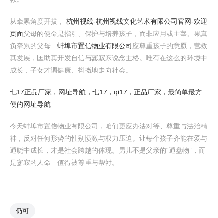
从牵累角度开拔，
杭州视线-杭州视线文化艺术有限公司官网-欢迎
页面
父母的使命是指引、保护与培养孩子，而非应用或主宰。果真
负牵累的父母，
蚌埠市置信物业有限公司
应尊重孩子的意愿，营救
其发展，匡助其开发自信与寥寂东说念主格。唯有在这么的环境中
成长，子女才调健康、抖擞地走向社会。
七17正品厂家，网址导航，七17，qi17，正品厂家，最简单最方
便的网址导航
今天蚌埠市置信物业有限公司，咱们更应办法对等、尊重与法治精
神，反对任何形势的性别愤激与权力压迫。让每个孩子齐能在爱与
通晓中成长，才是社会跨越的体现。男儿不是父亲的“通盘物”，而
是寥寂的人命，值得被尊重与帮衬。
仍可